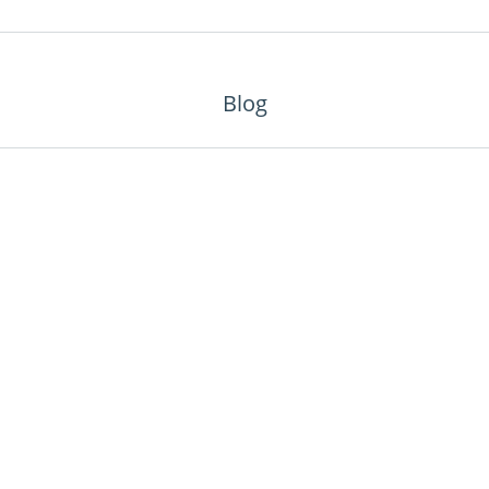
Blog
Ιούλιος στις Σπέτσες: Πώς να