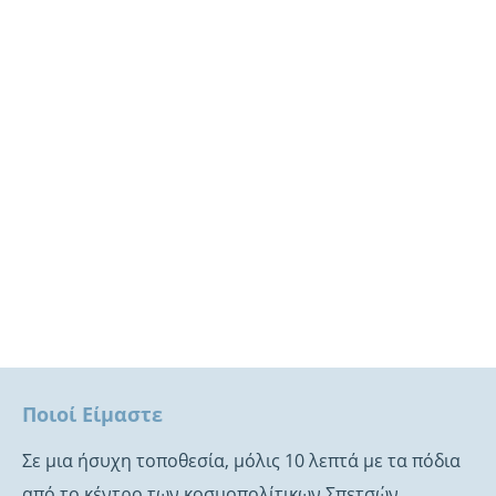
“Swim Around Spetses”: Ο πρώτος
φιλανθρωπικός κολυμβητικός
“Γύρος των Σπετσών”
Με μεγάλη επιτυχία ολοκληρώθηκε ο 1ος Αγώνας
“Swim Around Spetses” για την ενίσχυση της
Αστικής μη Κερδοσκοπικής Εταιρείας “Charity4U –
Αθλητισμός για Όλους”.
περισσότερα
Ποιοί Είμαστε
Σε μια ήσυχη τοποθεσία, μόλις 10 λεπτά με τα πόδια
από το κέντρο των κοσμοπολίτικων Σπετσών,