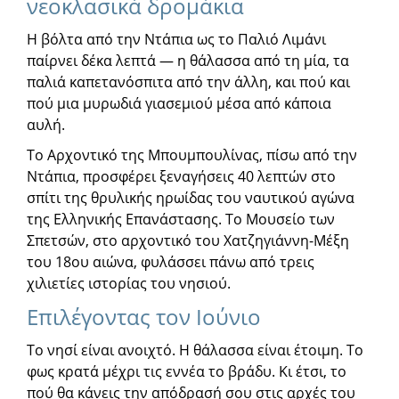
νεοκλασικά δρομάκια
Η βόλτα από την Ντάπια ως το Παλιό Λιμάνι
παίρνει δέκα λεπτά — η θάλασσα από τη μία, τα
παλιά καπετανόσπιτα από την άλλη, και πού και
πού μια μυρωδιά γιασεμιού μέσα από κάποια
αυλή.
Το Αρχοντικό της Μπουμπουλίνας, πίσω από την
Ντάπια, προσφέρει ξεναγήσεις 40 λεπτών στο
σπίτι της θρυλικής ηρωίδας του ναυτικού αγώνα
της Ελληνικής Επανάστασης. Το Μουσείο των
Σπετσών, στο αρχοντικό του Χατζηγιάννη-Μέξη
του 18ου αιώνα, φυλάσσει πάνω από τρεις
χιλιετίες ιστορίας του νησιού.
Επιλέγοντας τον Ιούνιο
Το νησί είναι ανοιχτό. Η θάλασσα είναι έτοιμη. Το
φως κρατά μέχρι τις εννέα το βράδυ. Κι έτσι, το
πού θα κάνεις την απόδρασή σου στις αρχές του